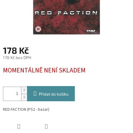
178 Kč
178 Kč bez DPH
Měrná
MOMENTÁLNĚ NENÍ SKLADEM
cena:
Přidat do košíku
RED FACTION (PS2 - bazar)