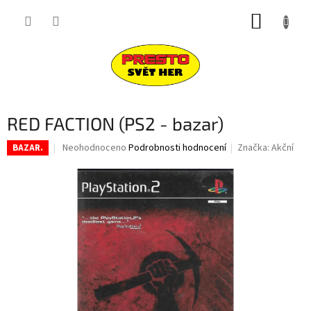
Přejít
NÁKUP
na
obsah
KOŠÍK
RED FACTION (PS2 - bazar)
Průměrné
Neohodnoceno
Podrobnosti hodnocení
Značka:
Akční
BAZAR.
hodnocení
produktu
je
0,0
z
5
hvězdiček.