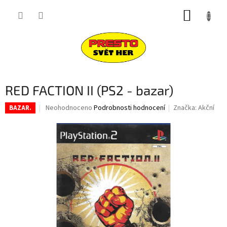
Přejít
NÁKUP
na
obsah
KOŠÍK
RED FACTION II (PS2 - bazar)
Průměrné
Neohodnoceno
Podrobnosti hodnocení
Značka:
Akční
BAZAR.
hodnocení
produktu
je
0,0
z
5
hvězdiček.