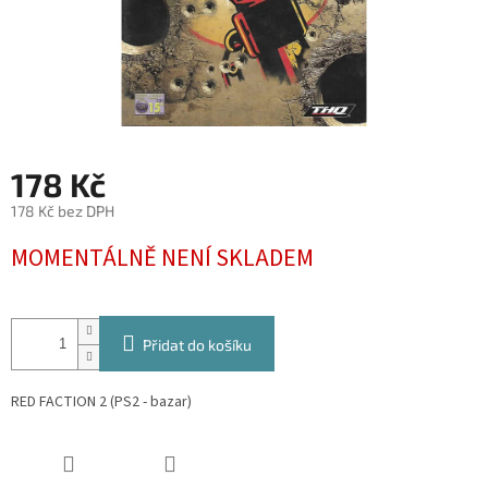
178 Kč
178 Kč bez DPH
Měrná
MOMENTÁLNĚ NENÍ SKLADEM
cena:
Přidat do košíku
RED FACTION 2 (PS2 - bazar)