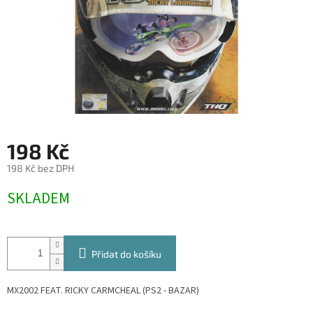
198 Kč
198 Kč bez DPH
Měrná
SKLADEM
cena:
Přidat do košíku
MX2002 FEAT. RICKY CARMCHEAL (PS2 - BAZAR)