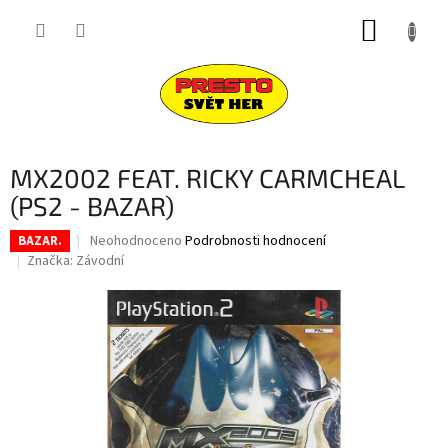
Přejít
NÁKUP
na
obsah
KOŠÍK
MX2002 FEAT. RICKY CARMCHEAL
(PS2 - BAZAR)
Průměrné
Neohodnoceno
Podrobnosti hodnocení
BAZAR.
hodnocení
Značka:
Závodní
produktu
je
0,0
z
5
hvězdiček.