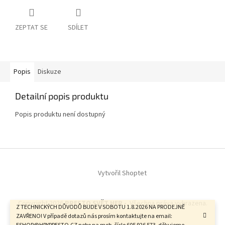
ZEPTAT SE
SDÍLET
Popis
Diskuze
Detailní popis produktu
Popis produktu není dostupný
Z
á
Vytvořil Shoptet
p
a
t
Copyright 2026
PRESTO SVĚT HER -
. Všechna práva vyhrazena.
í
Z TECHNICKÝCH DŮVODŮ BUDE V SOBOTU 1.8.2026 NA PRODEJNĚ
ZAVŘENO! V případě dotazů nás prosím kontaktujte na email: