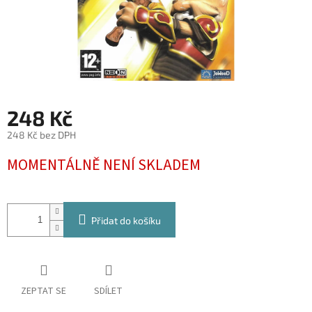
248 Kč
248 Kč bez DPH
Měrná
MOMENTÁLNĚ NENÍ SKLADEM
cena:
Přidat do košíku
ZEPTAT SE
SDÍLET