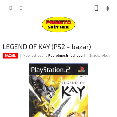
Přejít
NÁKUP
na
obsah
KOŠÍK
LEGEND OF KAY (PS2 - bazar)
Průměrné
Neohodnoceno
Podrobnosti hodnocení
Značka:
Akční
BAZAR.
hodnocení
produktu
je
0,0
z
5
hvězdiček.