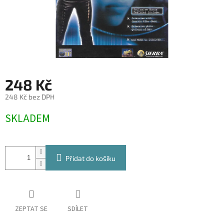
248 Kč
248 Kč bez DPH
Měrná
SKLADEM
cena:
Přidat do košíku
ZEPTAT SE
SDÍLET