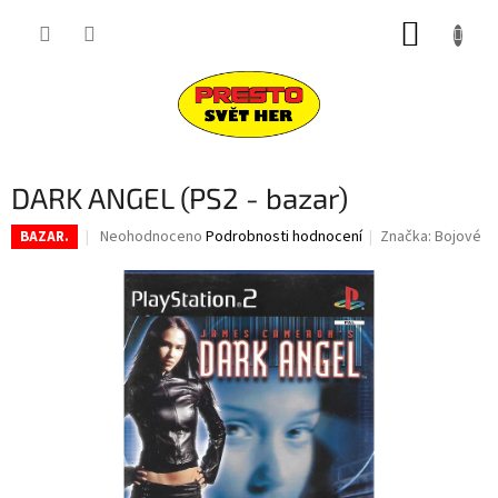
Přejít
NÁKUP
na
obsah
KOŠÍK
DARK ANGEL (PS2 - bazar)
Průměrné
Neohodnoceno
Podrobnosti hodnocení
Značka:
Bojové
BAZAR.
hodnocení
produktu
je
0,0
z
5
hvězdiček.