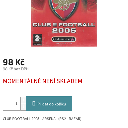
98 Kč
98 Kč bez DPH
Měrná
MOMENTÁLNĚ NENÍ SKLADEM
cena:
Přidat do košíku
CLUB FOOTBALL 2005 - ARSENAL (PS2 - BAZAR)