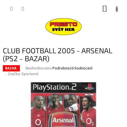
Přejít
NÁKUP
na
obsah
KOŠÍK
CLUB FOOTBALL 2005 - ARSENAL
(PS2 - BAZAR)
Průměrné
Neohodnoceno
Podrobnosti hodnocení
BAZAR.
hodnocení
Značka:
Sportovní
produktu
je
0,0
z
5
hvězdiček.