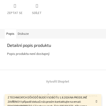
ZEPTAT SE
SDÍLET
Popis
Diskuze
Detailní popis produktu
Popis produktu není dostupný
Z
á
Vytvořil Shoptet
p
a
t
Copyright 2026
PRESTO SVĚT HER -
. Všechna práva vyhrazena.
í
Z TECHNICKÝCH DŮVODŮ BUDE V SOBOTU 1.8.2026 NA PRODEJNĚ
ZAVŘENO! V případě dotazů nás prosím kontaktujte na email: