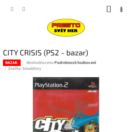
Přejít
NÁKUP
na
obsah
KOŠÍK
CITY CRISIS (PS2 - bazar)
Průměrné
Neohodnoceno
Podrobnosti hodnocení
BAZAR.
hodnocení
Značka:
Simulátory
produktu
je
0,0
z
5
hvězdiček.