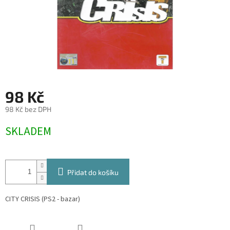
98 Kč
98 Kč bez DPH
Měrná
SKLADEM
cena:
Přidat do košíku
CITY CRISIS (PS2 - bazar)