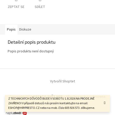
ZEPTAT SE
SDÍLET
Popis
Diskuze
Detailní popis produktu
Popis produktu není dostupný
Z
á
Vytvořil Shoptet
p
a
t
Copyright 2026
PRESTO SVĚT HER -
. Všechna práva vyhrazena.
í
Z TECHNICKÝCH DŮVODŮ BUDE V SOBOTU 1.8.2026 NA PRODEJNĚ
ZAVŘENO! V případě dotazů nás prosím kontaktujte na email:
ESHOP@HRYPRESTO.CZ nebo na mob. číslo 605 926 573. děkujeme.