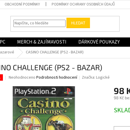
OBCHODNÍ PODMÍNKY
PODMÍNKY OCHRANY OSOBNÍCH ÚDAJŮ
HLEDAT
PC
MERCH & ZAJÍMAVOSTI
DÁRKOVÉ POUKAZY
bazarové
CASINO CHALLENGE (PS2 - BAZAR)
INO CHALLENGE (PS2 - BAZAR)
Průměrné
Neohodnoceno
Podrobnosti hodnocení
Značka:
Logické
.
hodnocení
produktu
98 
je
98 Kč be
0,0
z
Měrná
SKLA
5
cena:
hvězdiček.