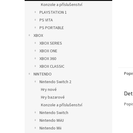
n
Konzole a příslušenství
e
PLAYSTATION 1
l
PS VITA
PS PORTABLE
XBOX
XBOX SERIES
XBOX ONE
XBOX 360
XBOX CLASSIC
Popi
NINTENDO
Nintendo Switch 2
Hry nové
Det
Hry bazarové
Popi
Konzole a příslušenství
Nintendo Switch
Nintendo WiiU
Nintendo Wii