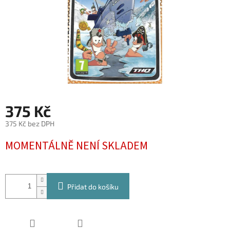
375 Kč
375 Kč bez DPH
Měrná
MOMENTÁLNĚ NENÍ SKLADEM
cena:
Přidat do košíku