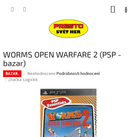
Přejít
NÁKUP
na
obsah
KOŠÍK
WORMS OPEN WARFARE 2 (PSP -
bazar)
Průměrné
Neohodnoceno
Podrobnosti hodnocení
BAZAR.
hodnocení
Značka:
Logické
produktu
je
0,0
z
5
hvězdiček.