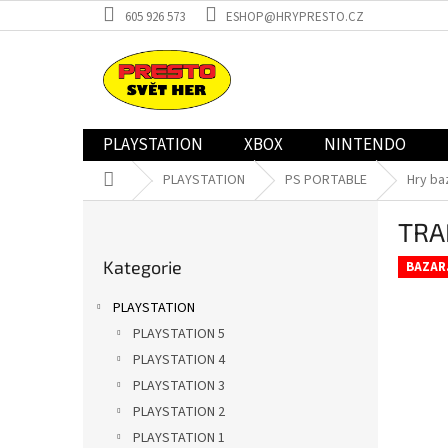
Přejít
605 926 573
ESHOP@HRYPRESTO.CZ
na
obsah
PLAYSTATION
XBOX
NINTENDO
Domů
PLAYSTATION
PS PORTABLE
Hry ba
P
TRA
o
Přeskočit
s
Kategorie
kategorie
BAZAR
t
r
PLAYSTATION
a
PLAYSTATION 5
n
PLAYSTATION 4
n
í
PLAYSTATION 3
p
PLAYSTATION 2
a
PLAYSTATION 1