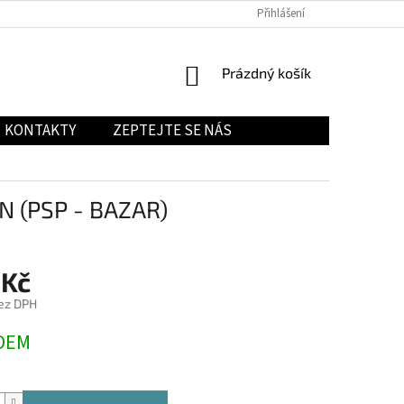
Přihlášení
NÁKUPNÍ
Prázdný košík
KOŠÍK
KONTAKTY
ZEPTEJTE SE NÁS
 (PSP - BAZAR)
 Kč
ez DPH
DEM