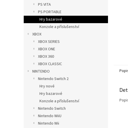
n
PS VITA
e
PS PORTABLE
l
Hry bazarové
Konzole a příslušenství
XBOX
XBOX SERIES
XBOX ONE
XBOX 360
XBOX CLASSIC
Popi
NINTENDO
Nintendo Switch 2
Hry nové
Det
Hry bazarové
Popi
Konzole a příslušenství
Nintendo Switch
Nintendo WiiU
Nintendo Wii