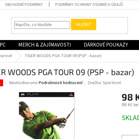
OBCHODNÍ PODMÍNKY
PODMÍNKY OCHRANY OSOBNÍCH ÚDAJŮ
HLEDAT
PC
MERCH & ZAJÍMAVOSTI
DÁRKOVÉ POUKAZY
zarové
TIGER WOODS PGA TOUR 09 (PSP - bazar)
ER WOODS PGA TOUR 09 (PSP - bazar)
Průměrné
Neohodnoceno
Podrobnosti hodnocení
Značka:
Sportovní
.
hodnocení
produktu
98 
je
98 Kč be
0,0
z
Měrná
SKLA
5
cena:
hvězdiček.