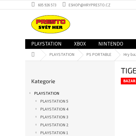
Přejít
605 926 573
ESHOP@HRYPRESTO.CZ
na
obsah
PLAYSTATION
XBOX
NINTENDO
Domů
PLAYSTATION
PS PORTABLE
Hry ba
P
TIG
o
Přeskočit
s
Kategorie
kategorie
BAZAR
t
r
PLAYSTATION
a
PLAYSTATION 5
n
PLAYSTATION 4
n
í
PLAYSTATION 3
p
PLAYSTATION 2
a
PLAYSTATION 1