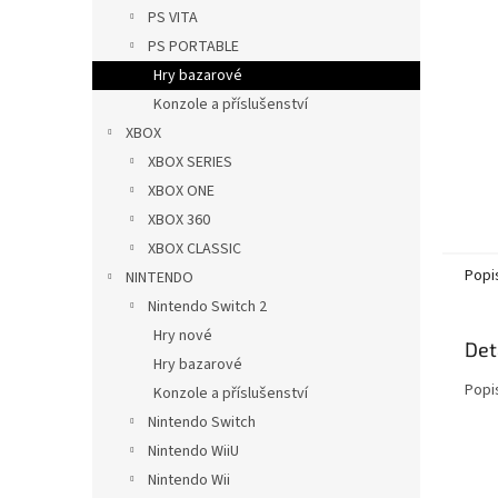
n
PS VITA
e
PS PORTABLE
l
Hry bazarové
Konzole a příslušenství
XBOX
XBOX SERIES
XBOX ONE
XBOX 360
XBOX CLASSIC
Popi
NINTENDO
Nintendo Switch 2
Hry nové
Det
Hry bazarové
Popi
Konzole a příslušenství
Nintendo Switch
Nintendo WiiU
Nintendo Wii