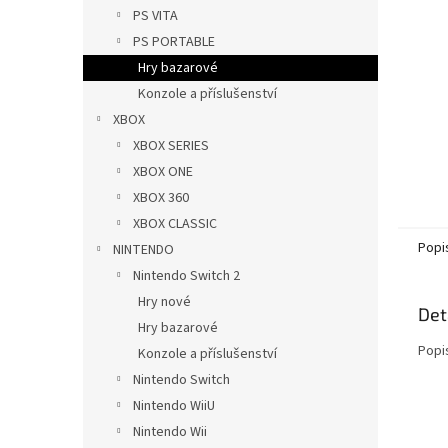
n
PS VITA
e
PS PORTABLE
l
Hry bazarové
Konzole a příslušenství
XBOX
XBOX SERIES
XBOX ONE
XBOX 360
XBOX CLASSIC
Popi
NINTENDO
Nintendo Switch 2
Hry nové
Det
Hry bazarové
Popi
Konzole a příslušenství
Nintendo Switch
Nintendo WiiU
Nintendo Wii