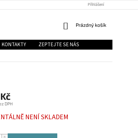
Přihlášení
NÁKUPNÍ
Prázdný košík
KOŠÍK
KONTAKTY
ZEPTEJTE SE NÁS
 Kč
ez DPH
NTÁLNĚ NENÍ SKLADEM