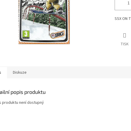
SSX ON T
TISK
s
Diskuze
ailní popis produktu
s produktu není dostupný