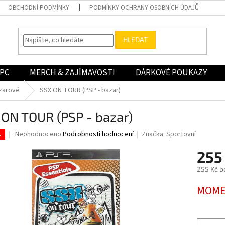
OBCHODNÍ PODMÍNKY
PODMÍNKY OCHRANY OSOBNÍCH ÚDAJŮ
HLEDAT
PC
MERCH & ZAJÍMAVOSTI
DÁRKOVÉ POUKAZY
zarové
SSX ON TOUR (PSP - bazar)
 ON TOUR (PSP - bazar)
Průměrné
Neohodnoceno
Podrobnosti hodnocení
Značka:
Sportovní
.
hodnocení
produktu
255
je
255 Kč b
0,0
z
Měrná
MOME
5
cena:
hvězdiček.