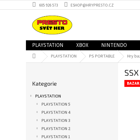
Přejít
605 926 573
ESHOP@HRYPRESTO.CZ
na
obsah
PLAYSTATION
XBOX
NINTENDO
Domů
PLAYSTATION
PS PORTABLE
Hry ba
P
SSX
o
Přeskočit
s
Kategorie
kategorie
BAZAR
t
r
PLAYSTATION
a
PLAYSTATION 5
n
PLAYSTATION 4
n
í
PLAYSTATION 3
p
PLAYSTATION 2
a
PLAYSTATION 1