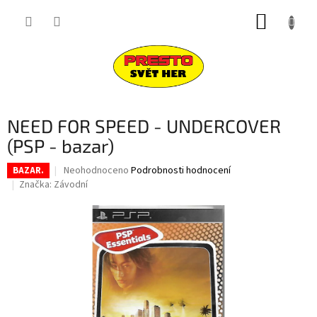
Přejít
NÁKUP
na
obsah
KOŠÍK
NEED FOR SPEED - UNDERCOVER
(PSP - bazar)
Průměrné
Neohodnoceno
Podrobnosti hodnocení
BAZAR.
hodnocení
Značka:
Závodní
produktu
je
0,0
z
5
hvězdiček.