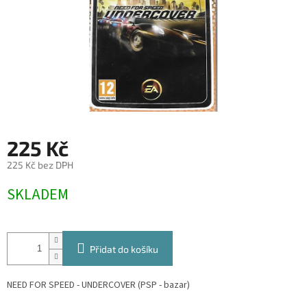
225 Kč
225 Kč bez DPH
Měrná
SKLADEM
cena:
Přidat do košíku
NEED FOR SPEED - UNDERCOVER (PSP - bazar)