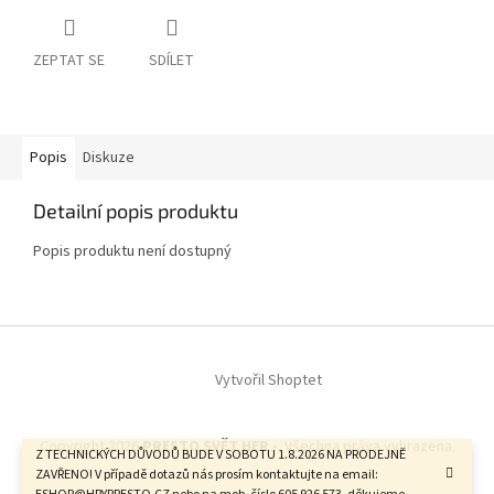
ZEPTAT SE
SDÍLET
Popis
Diskuze
Detailní popis produktu
Popis produktu není dostupný
Z
á
Vytvořil Shoptet
p
a
t
Copyright 2026
PRESTO SVĚT HER -
. Všechna práva vyhrazena.
í
Z TECHNICKÝCH DŮVODŮ BUDE V SOBOTU 1.8.2026 NA PRODEJNĚ
ZAVŘENO! V případě dotazů nás prosím kontaktujte na email: