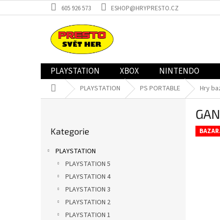
Přejít
605 926 573
ESHOP@HRYPRESTO.CZ
na
obsah
PLAYSTATION
XBOX
NINTENDO
Domů
PLAYSTATION
PS PORTABLE
Hry ba
P
GAN
o
Přeskočit
s
Kategorie
kategorie
BAZAR
t
r
PLAYSTATION
a
PLAYSTATION 5
n
PLAYSTATION 4
n
í
PLAYSTATION 3
p
PLAYSTATION 2
a
PLAYSTATION 1