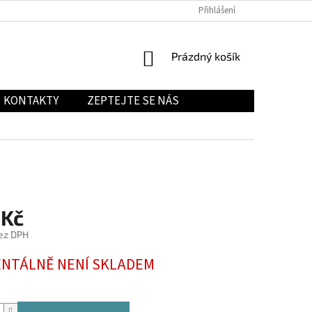
Přihlášení
NÁKUPNÍ
Prázdný košík
KOŠÍK
KONTAKTY
ZEPTEJTE SE NÁS
 Kč
ez DPH
NTÁLNĚ NENÍ SKLADEM