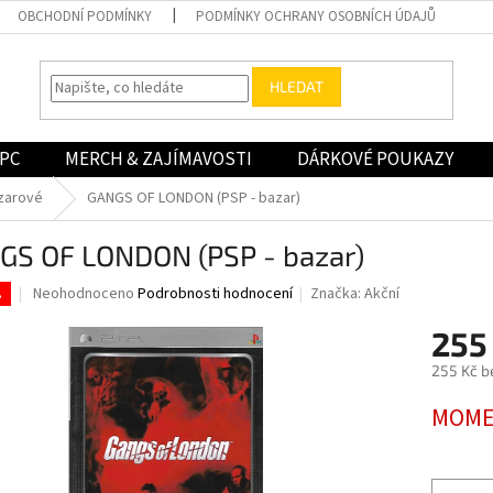
OBCHODNÍ PODMÍNKY
PODMÍNKY OCHRANY OSOBNÍCH ÚDAJŮ
HLEDAT
PC
MERCH & ZAJÍMAVOSTI
DÁRKOVÉ POUKAZY
zarové
GANGS OF LONDON (PSP - bazar)
GS OF LONDON (PSP - bazar)
Průměrné
Neohodnoceno
Podrobnosti hodnocení
Značka:
Akční
.
hodnocení
produktu
255
je
255 Kč b
0,0
z
Měrná
MOME
5
cena:
hvězdiček.