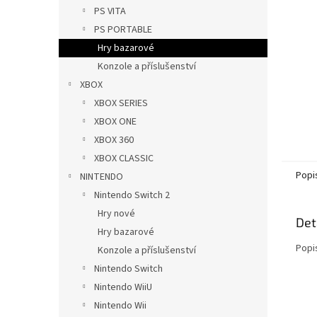
n
PS VITA
e
PS PORTABLE
l
Hry bazarové
Konzole a příslušenství
XBOX
XBOX SERIES
XBOX ONE
XBOX 360
XBOX CLASSIC
Popi
NINTENDO
Nintendo Switch 2
Hry nové
Det
Hry bazarové
Popi
Konzole a příslušenství
Nintendo Switch
Nintendo WiiU
Nintendo Wii