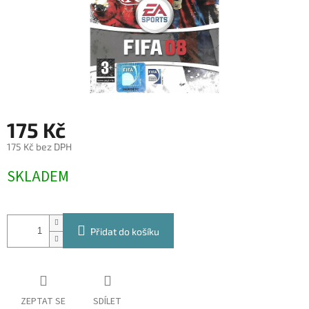
175 Kč
175 Kč bez DPH
Měrná
SKLADEM
cena:
Přidat do košíku
ZEPTAT SE
SDÍLET