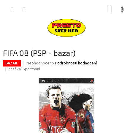
Přejít
NÁKUP
na
obsah
KOŠÍK
FIFA 08 (PSP - bazar)
Průměrné
Neohodnoceno
Podrobnosti hodnocení
BAZAR.
hodnocení
Značka:
Sportovní
produktu
je
0,0
z
5
hvězdiček.