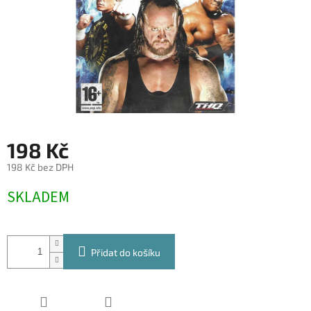
198 Kč
198 Kč bez DPH
Měrná
SKLADEM
cena:
Přidat do košíku