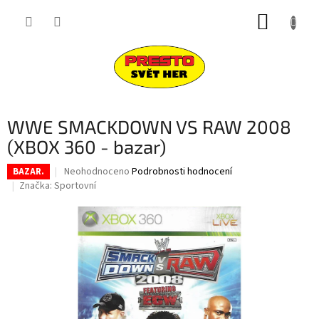
Přejít
NÁKUP
na
obsah
KOŠÍK
WWE SMACKDOWN VS RAW 2008
(XBOX 360 - bazar)
Průměrné
Neohodnoceno
Podrobnosti hodnocení
BAZAR.
hodnocení
Značka:
Sportovní
produktu
je
0,0
z
5
hvězdiček.