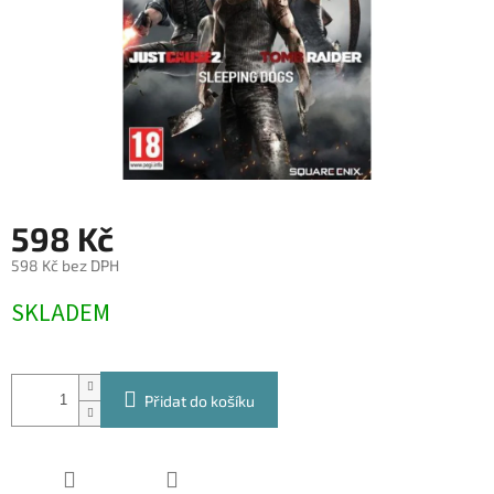
598 Kč
598 Kč bez DPH
Měrná
SKLADEM
cena:
Přidat do košíku