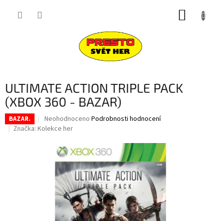
Přejít
NÁKUP
na
obsah
KOŠÍK
ULTIMATE ACTION TRIPLE PACK
(XBOX 360 - BAZAR)
Průměrné
Neohodnoceno
Podrobnosti hodnocení
BAZAR.
hodnocení
Značka:
Kolekce her
produktu
je
0,0
z
5
hvězdiček.