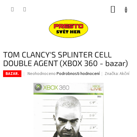
Přejít
NÁKUP
na
obsah
KOŠÍK
TOM CLANCY'S SPLINTER CELL
DOUBLE AGENT (XBOX 360 - bazar)
Průměrné
Neohodnoceno
Podrobnosti hodnocení
Značka:
Akční
BAZAR.
hodnocení
produktu
je
0,0
z
5
hvězdiček.