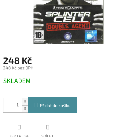
248 Kč
248 Kč bez DPH
Měrná
SKLADEM
cena:
Přidat do košíku
ZEPTAT SE
SDÍLET