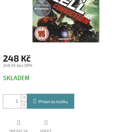
248 Kč
248 Kč bez DPH
Měrná
SKLADEM
cena:
Přidat do košíku
ZEPTAT SE
SDÍLET