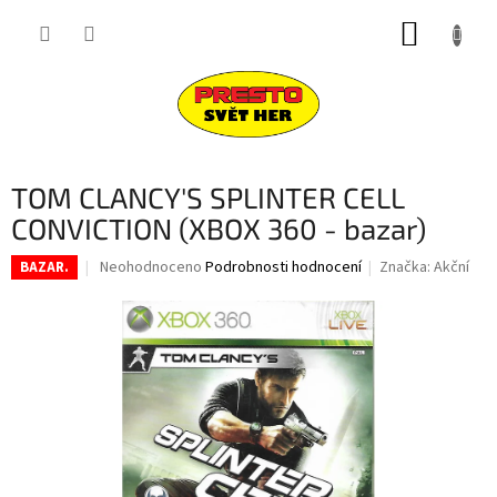
Přejít
NÁKUP
na
obsah
KOŠÍK
TOM CLANCY'S SPLINTER CELL
CONVICTION (XBOX 360 - bazar)
Průměrné
Neohodnoceno
Podrobnosti hodnocení
Značka:
Akční
BAZAR.
hodnocení
produktu
je
0,0
z
5
hvězdiček.