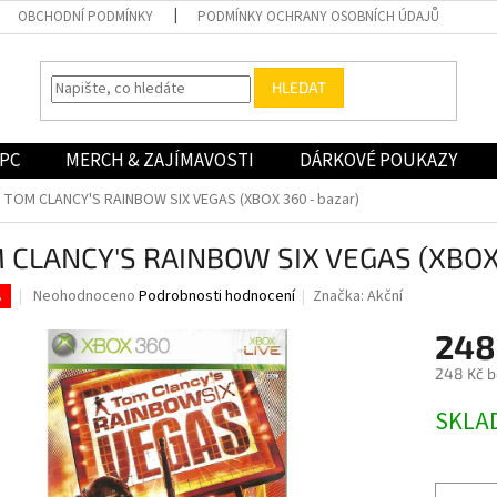
OBCHODNÍ PODMÍNKY
PODMÍNKY OCHRANY OSOBNÍCH ÚDAJŮ
HLEDAT
PC
MERCH & ZAJÍMAVOSTI
DÁRKOVÉ POUKAZY
TOM CLANCY'S RAINBOW SIX VEGAS (XBOX 360 - bazar)
 CLANCY'S RAINBOW SIX VEGAS (XBOX 
Průměrné
Neohodnoceno
Podrobnosti hodnocení
Značka:
Akční
.
hodnocení
produktu
248
je
248 Kč 
0,0
z
Měrná
SKLA
5
cena:
hvězdiček.