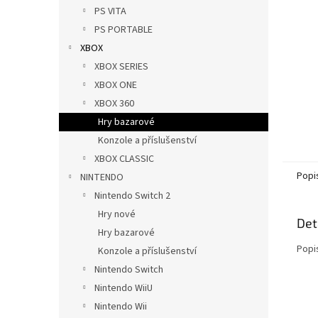
n
PS VITA
e
PS PORTABLE
l
XBOX
XBOX SERIES
XBOX ONE
XBOX 360
Hry bazarové
Konzole a příslušenství
XBOX CLASSIC
Popi
NINTENDO
Nintendo Switch 2
Hry nové
Det
Hry bazarové
Popi
Konzole a příslušenství
Nintendo Switch
Nintendo WiiU
Nintendo Wii