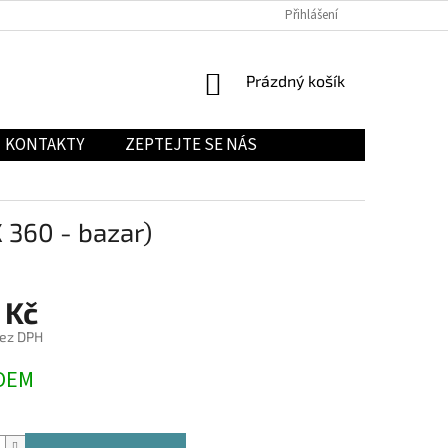
Přihlášení
NÁKUPNÍ
Prázdný košík
KOŠÍK
KONTAKTY
ZEPTEJTE SE NÁS
360 - bazar)
 Kč
bez DPH
DEM