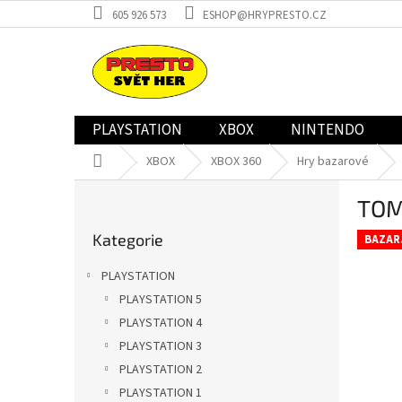
Přejít
605 926 573
ESHOP@HRYPRESTO.CZ
na
obsah
PLAYSTATION
XBOX
NINTENDO
Domů
XBOX
XBOX 360
Hry bazarové
P
TOM
o
Přeskočit
s
Kategorie
kategorie
BAZAR
t
r
PLAYSTATION
a
PLAYSTATION 5
n
PLAYSTATION 4
n
í
PLAYSTATION 3
p
PLAYSTATION 2
a
PLAYSTATION 1