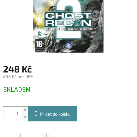
248 Kč
248 Kč bez DPH
Měrná
SKLADEM
cena:
Přidat do košíku