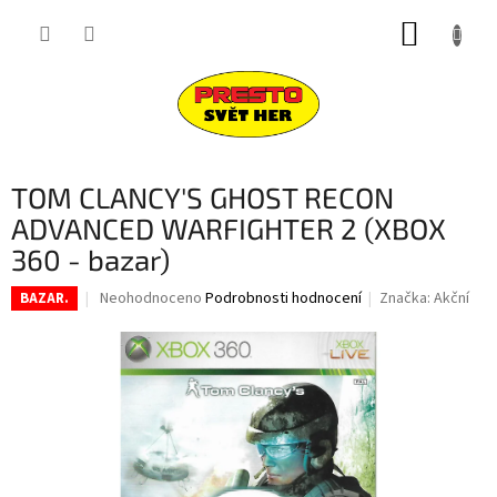
Přejít
NÁKUP
na
obsah
KOŠÍK
TOM CLANCY'S GHOST RECON
ADVANCED WARFIGHTER 2 (XBOX
360 - bazar)
Průměrné
Neohodnoceno
Podrobnosti hodnocení
Značka:
Akční
BAZAR.
hodnocení
produktu
je
0,0
z
5
hvězdiček.