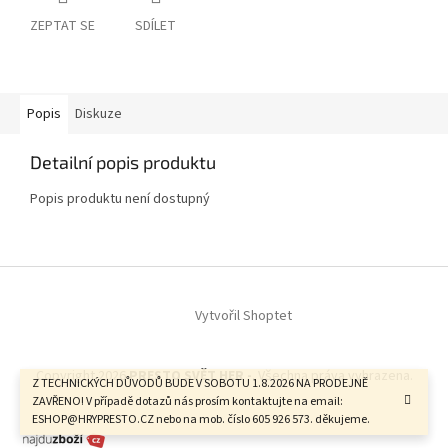
ZEPTAT SE
SDÍLET
Popis
Diskuze
Detailní popis produktu
Popis produktu není dostupný
Z
á
Vytvořil Shoptet
p
a
t
Copyright 2026
PRESTO SVĚT HER -
. Všechna práva vyhrazena.
í
Z TECHNICKÝCH DŮVODŮ BUDE V SOBOTU 1.8.2026 NA PRODEJNĚ
ZAVŘENO! V případě dotazů nás prosím kontaktujte na email:
ESHOP@HRYPRESTO.CZ nebo na mob. číslo 605 926 573. děkujeme.