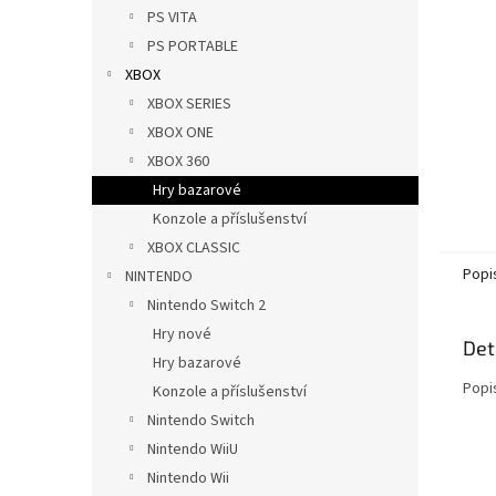
n
PS VITA
e
PS PORTABLE
l
XBOX
XBOX SERIES
XBOX ONE
XBOX 360
Hry bazarové
Konzole a příslušenství
XBOX CLASSIC
Popi
NINTENDO
Nintendo Switch 2
Hry nové
Det
Hry bazarové
Popi
Konzole a příslušenství
Nintendo Switch
Nintendo WiiU
Nintendo Wii