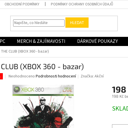
OBCHODNÍ PODMÍNKY
PODMÍNKY OCHRANY OSOBNÍCH ÚDAJŮ
HLEDAT
PC
MERCH & ZAJÍMAVOSTI
DÁRKOVÉ POUKAZY
THE CLUB (XBOX 360 - bazar)
 CLUB (XBOX 360 - bazar)
Průměrné
Neohodnoceno
Podrobnosti hodnocení
Značka:
Akční
.
hodnocení
produktu
198
je
198 Kč b
0,0
z
Měrná
SKLA
5
cena:
hvězdiček.