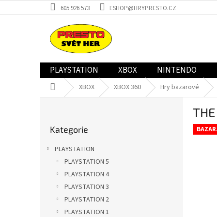
Přejít
605 926 573
ESHOP@HRYPRESTO.CZ
na
obsah
PLAYSTATION
XBOX
NINTENDO
Domů
XBOX
XBOX 360
Hry bazarové
P
THE
o
Přeskočit
s
Kategorie
kategorie
BAZAR
t
r
PLAYSTATION
a
PLAYSTATION 5
n
PLAYSTATION 4
n
í
PLAYSTATION 3
p
PLAYSTATION 2
a
PLAYSTATION 1