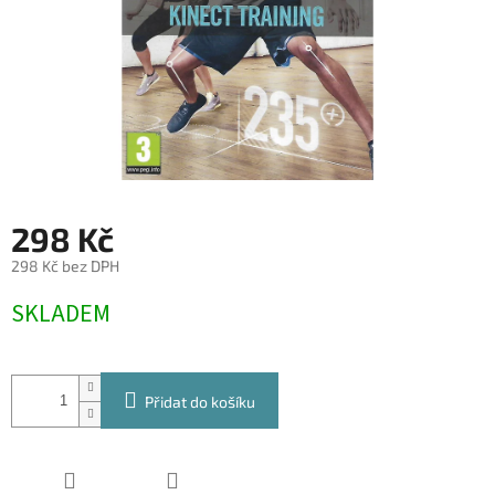
298 Kč
298 Kč bez DPH
Měrná
SKLADEM
cena:
Přidat do košíku