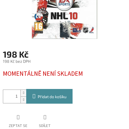
198 Kč
198 Kč bez DPH
Měrná
MOMENTÁLNĚ NENÍ SKLADEM
cena:
Přidat do košíku
ZEPTAT SE
SDÍLET