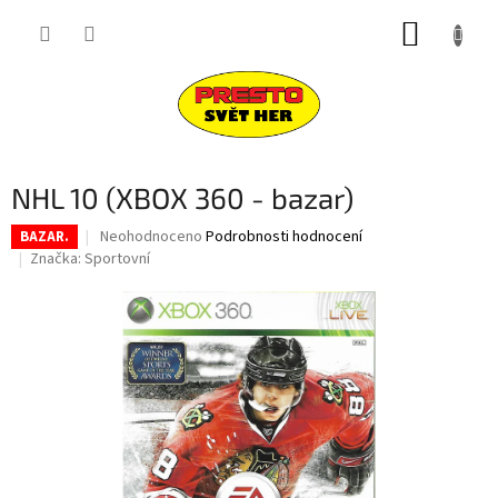
Přejít
NÁKUP
na
obsah
KOŠÍK
NHL 10 (XBOX 360 - bazar)
Průměrné
Neohodnoceno
Podrobnosti hodnocení
BAZAR.
hodnocení
Značka:
Sportovní
produktu
je
0,0
z
5
hvězdiček.