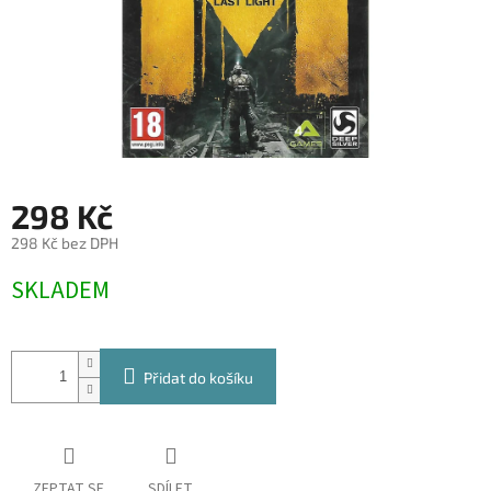
298 Kč
298 Kč bez DPH
Měrná
SKLADEM
cena:
Přidat do košíku
ZEPTAT SE
SDÍLET