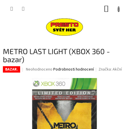
Přejít
NÁKUP
na
obsah
KOŠÍK
METRO LAST LIGHT (XBOX 360 -
bazar)
Průměrné
Neohodnoceno
Podrobnosti hodnocení
Značka:
Akční
BAZAR.
hodnocení
produktu
je
0,0
z
5
hvězdiček.