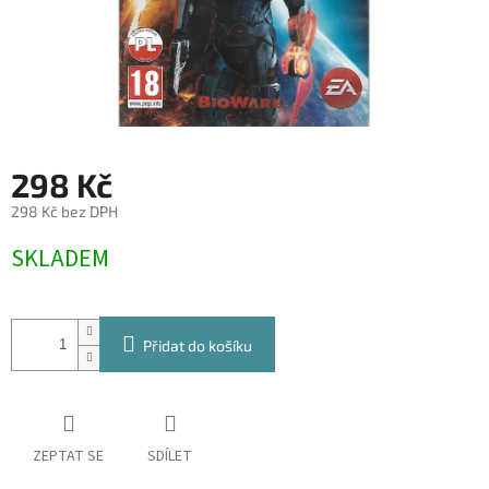
298 Kč
298 Kč bez DPH
Měrná
SKLADEM
cena:
Přidat do košíku
ZEPTAT SE
SDÍLET