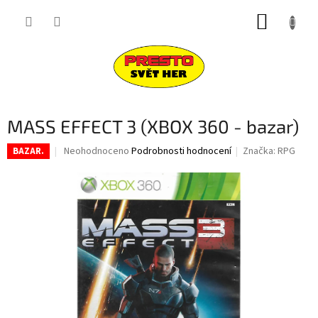
Přejít
NÁKUP
na
obsah
KOŠÍK
MASS EFFECT 3 (XBOX 360 - bazar)
Průměrné
Neohodnoceno
Podrobnosti hodnocení
Značka:
RPG
BAZAR.
hodnocení
produktu
je
0,0
z
5
hvězdiček.