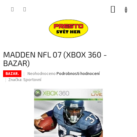
Přejít
NÁKUP
na
obsah
KOŠÍK
MADDEN NFL 07 (XBOX 360 -
BAZAR)
Průměrné
Neohodnoceno
Podrobnosti hodnocení
BAZAR.
hodnocení
Značka:
Sportovní
produktu
je
0,0
z
5
hvězdiček.