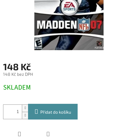
148 Kč
148 Kč bez DPH
Měrná
SKLADEM
cena:
Přidat do košíku