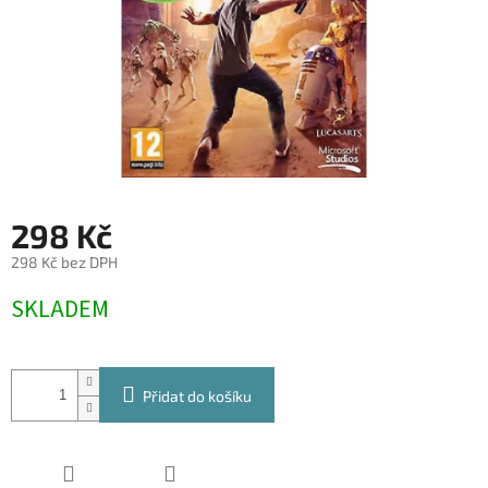
298 Kč
298 Kč bez DPH
Měrná
SKLADEM
cena:
Přidat do košíku