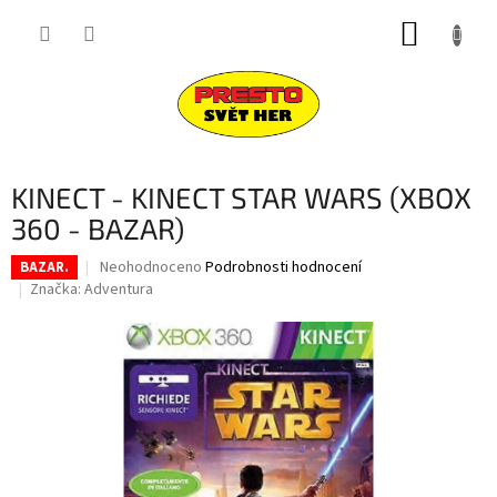
Přejít
NÁKUP
na
obsah
KOŠÍK
KINECT - KINECT STAR WARS (XBOX
360 - BAZAR)
Průměrné
Neohodnoceno
Podrobnosti hodnocení
BAZAR.
hodnocení
Značka:
Adventura
produktu
je
0,0
z
5
hvězdiček.