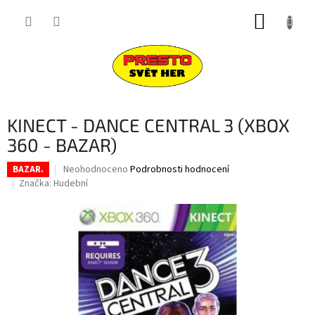
Přejít
NÁKUP
na
obsah
KOŠÍK
KINECT - DANCE CENTRAL 3 (XBOX
360 - BAZAR)
Průměrné
Neohodnoceno
Podrobnosti hodnocení
BAZAR.
hodnocení
Značka:
Hudební
produktu
je
0,0
z
5
hvězdiček.