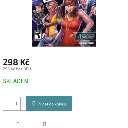
298 Kč
298 Kč bez DPH
Měrná
SKLADEM
cena:
Přidat do košíku