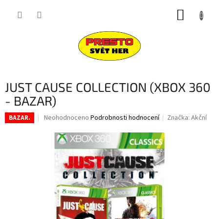
Přejít
NÁKUP
na
obsah
KOŠÍK
JUST CAUSE COLLECTION (XBOX 360
- BAZAR)
Průměrné
Neohodnoceno
Podrobnosti hodnocení
Značka:
Akční
BAZAR.
hodnocení
produktu
je
0,0
z
5
hvězdiček.