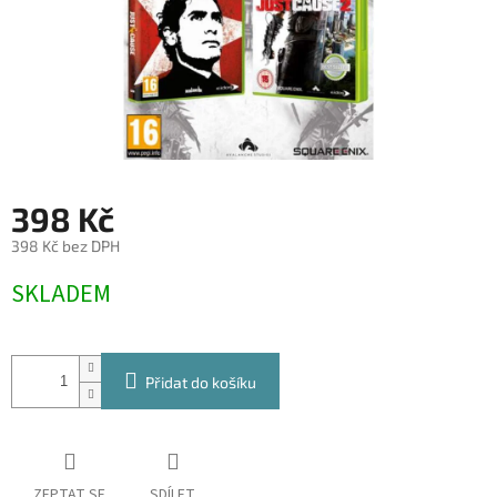
398 Kč
398 Kč bez DPH
Měrná
SKLADEM
cena:
Přidat do košíku
ZEPTAT SE
SDÍLET