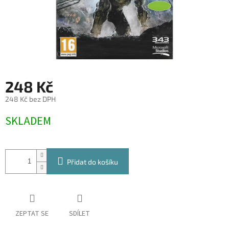
248 Kč
248 Kč bez DPH
Měrná
SKLADEM
cena:
Přidat do košíku
ZEPTAT SE
SDÍLET