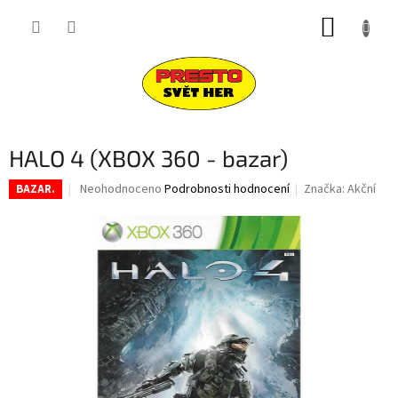
Přejít
NÁKUP
na
obsah
KOŠÍK
HALO 4 (XBOX 360 - bazar)
Průměrné
Neohodnoceno
Podrobnosti hodnocení
Značka:
Akční
BAZAR.
hodnocení
produktu
je
0,0
z
5
hvězdiček.