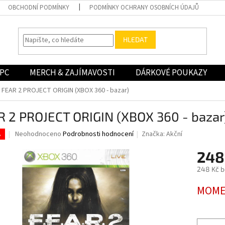
OBCHODNÍ PODMÍNKY
PODMÍNKY OCHRANY OSOBNÍCH ÚDAJŮ
HLEDAT
PC
MERCH & ZAJÍMAVOSTI
DÁRKOVÉ POUKAZY
FEAR 2 PROJECT ORIGIN (XBOX 360 - bazar)
R 2 PROJECT ORIGIN (XBOX 360 - bazar
Průměrné
Neohodnoceno
Podrobnosti hodnocení
Značka:
Akční
.
hodnocení
produktu
248
je
248 Kč 
0,0
z
Měrná
MOME
5
cena:
hvězdiček.