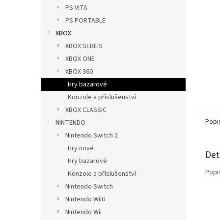
n
PS VITA
e
PS PORTABLE
l
XBOX
XBOX SERIES
XBOX ONE
XBOX 360
Hry bazarové
Konzole a příslušenství
XBOX CLASSIC
Popi
NINTENDO
Nintendo Switch 2
Hry nové
Det
Hry bazarové
Popi
Konzole a příslušenství
Nintendo Switch
Nintendo WiiU
Nintendo Wii