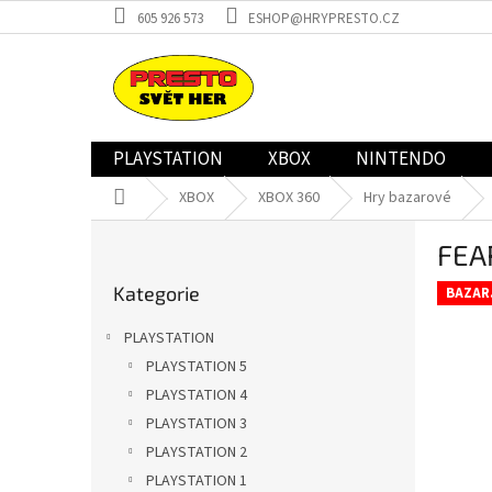
Přejít
605 926 573
ESHOP@HRYPRESTO.CZ
na
obsah
PLAYSTATION
XBOX
NINTENDO
Domů
XBOX
XBOX 360
Hry bazarové
P
FEA
o
Přeskočit
s
Kategorie
kategorie
BAZAR
t
r
PLAYSTATION
a
PLAYSTATION 5
n
PLAYSTATION 4
n
í
PLAYSTATION 3
p
PLAYSTATION 2
a
PLAYSTATION 1