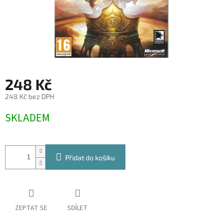
248 Kč
248 Kč bez DPH
Měrná
SKLADEM
cena:
Přidat do košíku
ZEPTAT SE
SDÍLET