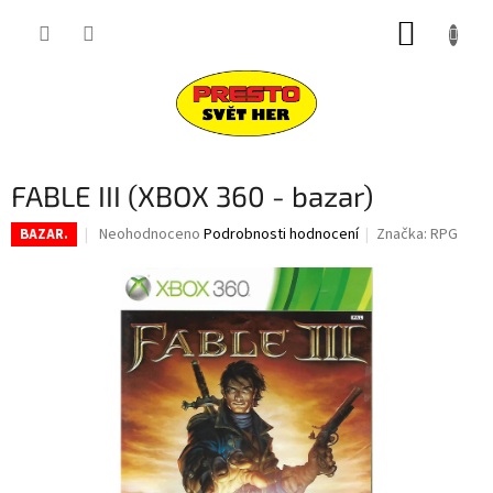
Přejít
NÁKUP
na
obsah
KOŠÍK
FABLE III (XBOX 360 - bazar)
Průměrné
Neohodnoceno
Podrobnosti hodnocení
Značka:
RPG
BAZAR.
hodnocení
produktu
je
0,0
z
5
hvězdiček.