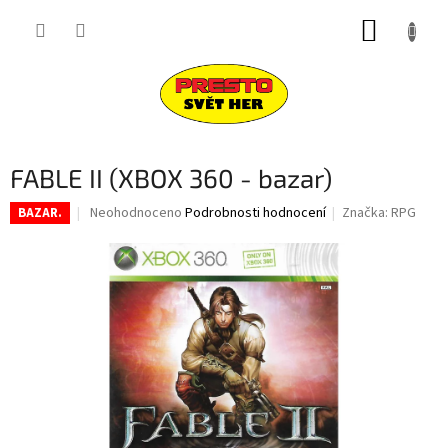
Přejít
NÁKUP
na
obsah
KOŠÍK
FABLE II (XBOX 360 - bazar)
Průměrné
Neohodnoceno
Podrobnosti hodnocení
Značka:
RPG
BAZAR.
hodnocení
produktu
je
0,0
z
5
hvězdiček.