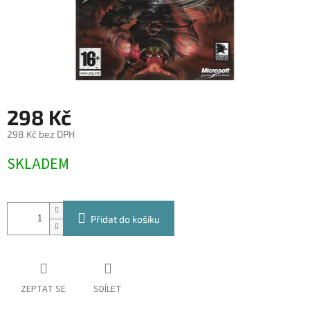
298 Kč
298 Kč bez DPH
Měrná
SKLADEM
cena:
Přidat do košíku
ZEPTAT SE
SDÍLET