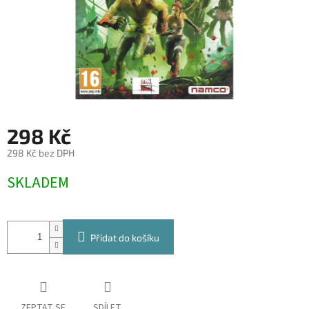
298 Kč
298 Kč bez DPH
Měrná
SKLADEM
cena:
Přidat do košíku
ZEPTAT SE
SDÍLET