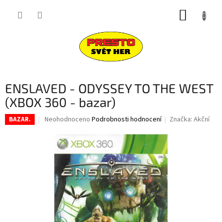
Přejít
NÁKUP
na
obsah
KOŠÍK
ENSLAVED - ODYSSEY TO THE WEST
(XBOX 360 - bazar)
Průměrné
Neohodnoceno
Podrobnosti hodnocení
Značka:
Akční
BAZAR.
hodnocení
produktu
je
0,0
z
5
hvězdiček.