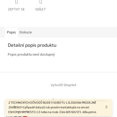
ZEPTAT SE
SDÍLET
Popis
Diskuze
Detailní popis produktu
Popis produktu není dostupný
Z
á
Vytvořil Shoptet
p
a
t
Copyright 2026
PRESTO SVĚT HER -
. Všechna práva vyhrazena.
í
Z TECHNICKÝCH DŮVODŮ BUDE V SOBOTU 1.8.2026 NA PRODEJNĚ
ZAVŘENO! V případě dotazů nás prosím kontaktujte na email:
ESHOP@HRYPRESTO.CZ nebo na mob. číslo 605 926 573. děkujeme.