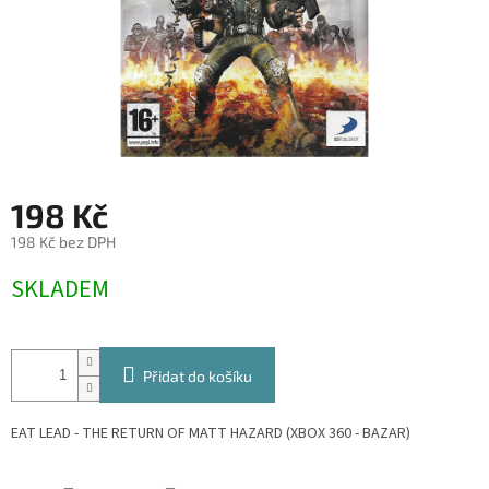
198 Kč
198 Kč bez DPH
Měrná
SKLADEM
cena:
Přidat do košíku
EAT LEAD - THE RETURN OF MATT HAZARD (XBOX 360 - BAZAR)