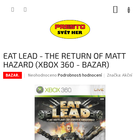
Přejít
NÁKUP
na
obsah
KOŠÍK
EAT LEAD - THE RETURN OF MATT
HAZARD (XBOX 360 - BAZAR)
Průměrné
Neohodnoceno
Podrobnosti hodnocení
Značka:
Akční
BAZAR.
hodnocení
produktu
je
0,0
z
5
hvězdiček.