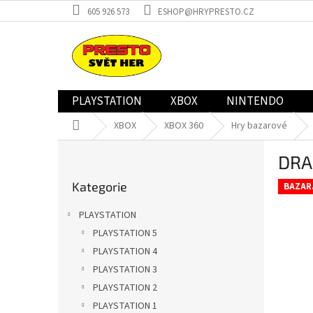
Přejít
605 926 573
ESHOP@HRYPRESTO.CZ
na
obsah
PLAYSTATION
XBOX
NINTENDO
Domů
XBOX
XBOX 360
Hry bazarové
P
DRA
o
Přeskočit
s
Kategorie
kategorie
BAZAR
t
r
PLAYSTATION
a
PLAYSTATION 5
n
PLAYSTATION 4
n
í
PLAYSTATION 3
p
PLAYSTATION 2
a
PLAYSTATION 1