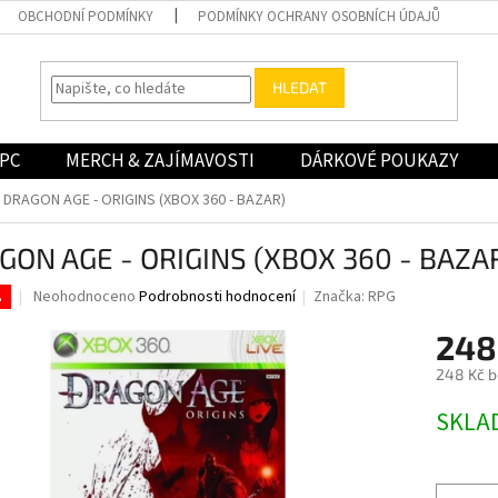
OBCHODNÍ PODMÍNKY
PODMÍNKY OCHRANY OSOBNÍCH ÚDAJŮ
HLEDAT
PC
MERCH & ZAJÍMAVOSTI
DÁRKOVÉ POUKAZY
DRAGON AGE - ORIGINS (XBOX 360 - BAZAR)
GON AGE - ORIGINS (XBOX 360 - BAZA
Průměrné
Neohodnoceno
Podrobnosti hodnocení
Značka:
RPG
.
hodnocení
produktu
248
je
248 Kč 
0,0
z
Měrná
SKLA
5
cena:
hvězdiček.