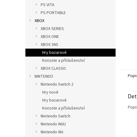
n
PS VITA
e
PS PORTABLE
l
XBOX
XBOX SERIES
XBOX ONE
XBOX 360
Hry bazarové
Konzole a příslušenství
XBOX CLASSIC
Popi
NINTENDO
Nintendo Switch 2
Hry nové
Det
Hry bazarové
Popi
Konzole a příslušenství
Nintendo Switch
Nintendo WiiU
Nintendo Wii