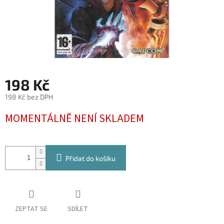
198 Kč
198 Kč bez DPH
Měrná
MOMENTÁLNĚ NENÍ SKLADEM
cena:
Přidat do košíku
ZEPTAT SE
SDÍLET