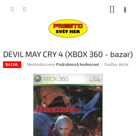
Přejít
NÁKUP
na
obsah
KOŠÍK
DEVIL MAY CRY 4 (XBOX 360 - bazar)
Průměrné
Neohodnoceno
Podrobnosti hodnocení
Značka:
Akční
BAZAR.
hodnocení
produktu
je
0,0
z
5
hvězdiček.