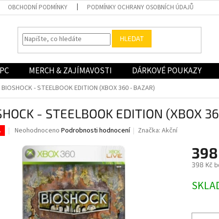
OBCHODNÍ PODMÍNKY
PODMÍNKY OCHRANY OSOBNÍCH ÚDAJŮ
HLEDAT
PC
MERCH & ZAJÍMAVOSTI
DÁRKOVÉ POUKAZY
BIOSHOCK - STEELBOOK EDITION (XBOX 360 - BAZAR)
SHOCK - STEELBOOK EDITION (XBOX 36
Průměrné
Neohodnoceno
Podrobnosti hodnocení
Značka:
Akční
.
hodnocení
produktu
398
je
398 Kč b
0,0
z
Měrná
SKLA
5
cena:
hvězdiček.