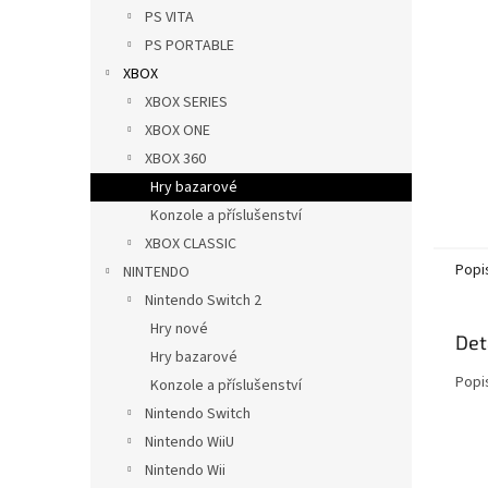
n
PS VITA
e
PS PORTABLE
l
XBOX
XBOX SERIES
XBOX ONE
XBOX 360
Hry bazarové
Konzole a příslušenství
XBOX CLASSIC
Popi
NINTENDO
Nintendo Switch 2
Hry nové
Det
Hry bazarové
Popi
Konzole a příslušenství
Nintendo Switch
Nintendo WiiU
Nintendo Wii