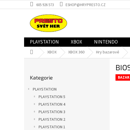
Přejít
605 926 573
ESHOP@HRYPRESTO.CZ
na
obsah
PLAYSTATION
XBOX
NINTENDO
Domů
XBOX
XBOX 360
Hry bazarové
P
BIO
o
Přeskočit
s
Kategorie
kategorie
BAZAR
t
r
PLAYSTATION
a
PLAYSTATION 5
n
PLAYSTATION 4
n
í
PLAYSTATION 3
p
PLAYSTATION 2
a
PLAYSTATION 1