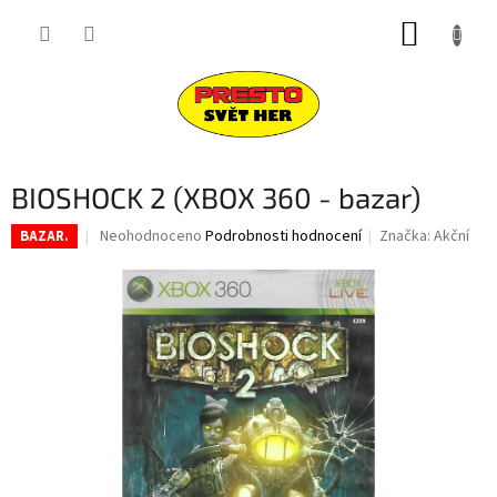
Přejít
NÁKUP
na
obsah
KOŠÍK
BIOSHOCK 2 (XBOX 360 - bazar)
Průměrné
Neohodnoceno
Podrobnosti hodnocení
Značka:
Akční
BAZAR.
hodnocení
produktu
je
0,0
z
5
hvězdiček.