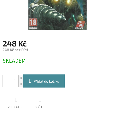
248 Kč
248 Kč bez DPH
Měrná
SKLADEM
cena:
Přidat do košíku
ZEPTAT SE
SDÍLET