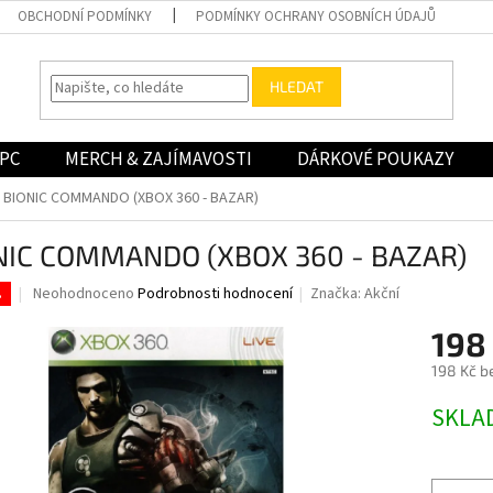
OBCHODNÍ PODMÍNKY
PODMÍNKY OCHRANY OSOBNÍCH ÚDAJŮ
HLEDAT
PC
MERCH & ZAJÍMAVOSTI
DÁRKOVÉ POUKAZY
BIONIC COMMANDO (XBOX 360 - BAZAR)
NIC COMMANDO (XBOX 360 - BAZAR)
Průměrné
Neohodnoceno
Podrobnosti hodnocení
Značka:
Akční
.
hodnocení
produktu
198
je
198 Kč b
0,0
z
Měrná
SKLA
5
cena:
hvězdiček.