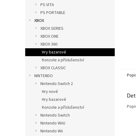
n
PS VITA
e
PS PORTABLE
l
XBOX
XBOX SERIES
XBOX ONE
XBOX 360
Hry bazarové
Konzole a příslušenství
XBOX CLASSIC
Popi
NINTENDO
Nintendo Switch 2
Hry nové
Det
Hry bazarové
Popi
Konzole a příslušenství
Nintendo Switch
Nintendo WiiU
Nintendo Wii