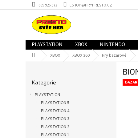
Přejít
605 926 573
ESHOP@HRYPRESTO.CZ
na
obsah
PLAYSTATION
XBOX
NINTENDO
Domů
XBOX
XBOX 360
Hry bazarové
P
BIO
o
Přeskočit
s
Kategorie
kategorie
BAZAR
t
r
PLAYSTATION
a
PLAYSTATION 5
n
PLAYSTATION 4
n
í
PLAYSTATION 3
p
PLAYSTATION 2
a
PLAYSTATION 1