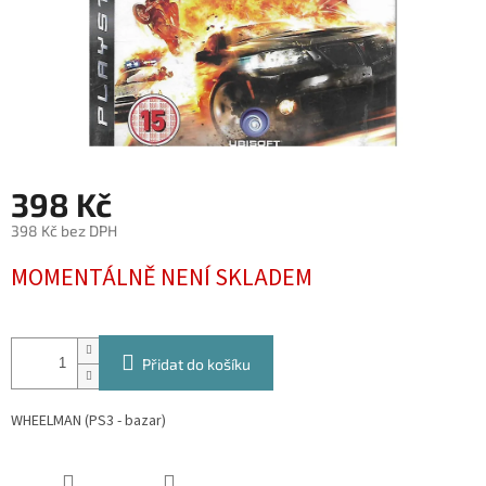
398 Kč
398 Kč bez DPH
Měrná
MOMENTÁLNĚ NENÍ SKLADEM
cena:
Přidat do košíku
WHEELMAN (PS3 - bazar)