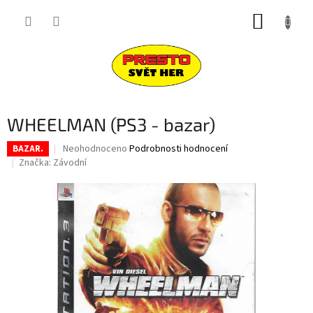
Přejít
NÁKUP
na
obsah
KOŠÍK
WHEELMAN (PS3 - bazar)
Průměrné
Neohodnoceno
Podrobnosti hodnocení
BAZAR.
hodnocení
Značka:
Závodní
produktu
je
0,0
z
5
hvězdiček.