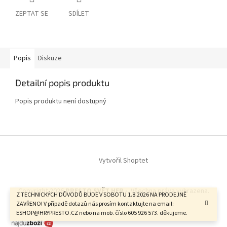
ZEPTAT SE
SDÍLET
Popis
Diskuze
Detailní popis produktu
Popis produktu není dostupný
Z
á
Vytvořil Shoptet
p
a
t
Copyright 2026
PRESTO SVĚT HER -
. Všechna práva vyhrazena.
í
Z TECHNICKÝCH DŮVODŮ BUDE V SOBOTU 1.8.2026 NA PRODEJNĚ
ZAVŘENO! V případě dotazů nás prosím kontaktujte na email:
ESHOP@HRYPRESTO.CZ nebo na mob. číslo 605 926 573. děkujeme.