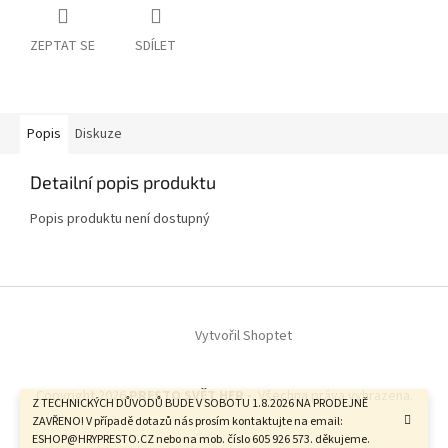
ZEPTAT SE
SDÍLET
Popis
Diskuze
Detailní popis produktu
Popis produktu není dostupný
Z
á
Vytvořil Shoptet
p
a
t
Copyright 2026
PRESTO SVĚT HER -
. Všechna práva vyhrazena.
í
Z TECHNICKÝCH DŮVODŮ BUDE V SOBOTU 1.8.2026 NA PRODEJNĚ
ZAVŘENO! V případě dotazů nás prosím kontaktujte na email:
ESHOP@HRYPRESTO.CZ nebo na mob. číslo 605 926 573. děkujeme.