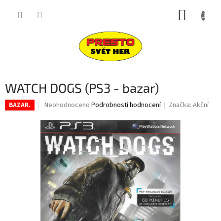
Přejít
NÁKUP
na
obsah
KOŠÍK
WATCH DOGS (PS3 - bazar)
Průměrné
Neohodnoceno
Podrobnosti hodnocení
Značka:
Akční
BAZAR.
hodnocení
produktu
je
0,0
z
5
hvězdiček.