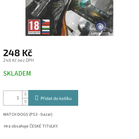
248 Kč
248 Kč bez DPH
Měrná
SKLADEM
cena:
Přidat do košíku
WATCH DOGS (PS3 - bazar)
-Hra obsahuje ČESKÉ TITULKY.