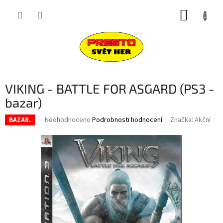
Přejít
NÁKUP
na
obsah
KOŠÍK
VIKING - BATTLE FOR ASGARD (PS3 -
bazar)
Průměrné
Neohodnoceno
Podrobnosti hodnocení
Značka:
Akční
BAZAR.
hodnocení
produktu
je
0,0
z
5
hvězdiček.