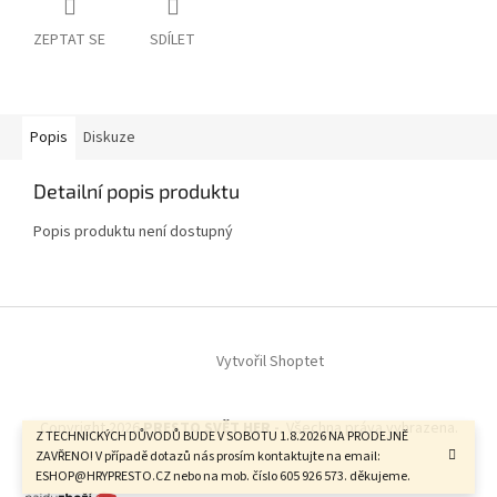
ZEPTAT SE
SDÍLET
Popis
Diskuze
Detailní popis produktu
Popis produktu není dostupný
Z
á
Vytvořil Shoptet
p
a
t
Copyright 2026
PRESTO SVĚT HER -
. Všechna práva vyhrazena.
í
Z TECHNICKÝCH DŮVODŮ BUDE V SOBOTU 1.8.2026 NA PRODEJNĚ
ZAVŘENO! V případě dotazů nás prosím kontaktujte na email:
ESHOP@HRYPRESTO.CZ nebo na mob. číslo 605 926 573. děkujeme.