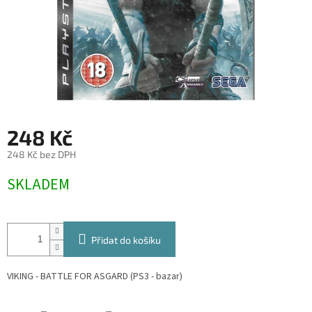
248 Kč
248 Kč bez DPH
Měrná
SKLADEM
cena:
Přidat do košíku
VIKING - BATTLE FOR ASGARD (PS3 - bazar)