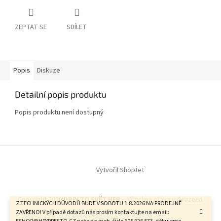
ZEPTAT SE
SDÍLET
Popis
Diskuze
Detailní popis produktu
Popis produktu není dostupný
Z
á
Vytvořil Shoptet
p
a
t
Copyright 2026
PRESTO SVĚT HER -
. Všechna práva vyhrazena.
í
Z TECHNICKÝCH DŮVODŮ BUDE V SOBOTU 1.8.2026 NA PRODEJNĚ
ZAVŘENO! V případě dotazů nás prosím kontaktujte na email: