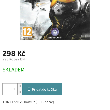
298 Kč
298 Kč bez DPH
Měrná
SKLADEM
cena:
Přidat do košíku
TOM CLANCYS HAWX 2 (PS3 - bazar)