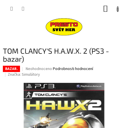
Přejít
NÁKUP
na
obsah
KOŠÍK
TOM CLANCY'S H.A.W.X. 2 (PS3 -
bazar)
Průměrné
Neohodnoceno
Podrobnosti hodnocení
BAZAR.
hodnocení
Značka:
Simulátory
produktu
je
0,0
z
5
hvězdiček.