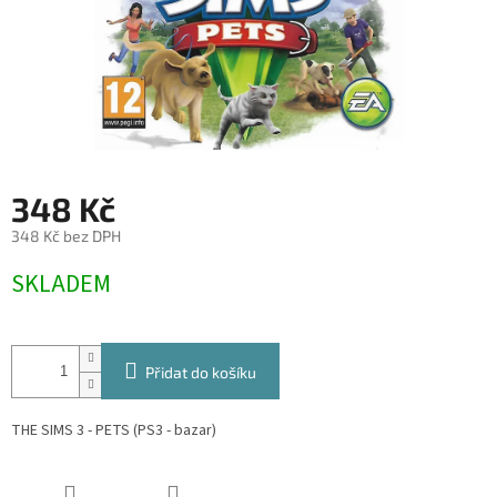
348 Kč
348 Kč bez DPH
Měrná
SKLADEM
cena:
Přidat do košíku
THE SIMS 3 - PETS (PS3 - bazar)