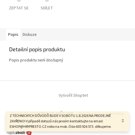
ZEPTAT SE
SDÍLET
Popis
Diskuze
Detailní popis produktu
Popis produktu není dostupný
Z
á
Vytvořil Shoptet
p
a
t
Copyright 2026
PRESTO SVĚT HER -
. Všechna práva vyhrazena.
í
Z TECHNICKÝCH DŮVODŮ BUDE V SOBOTU 1.8.2026 NA PRODEJNĚ
ZAVŘENO! V případě dotazů nás prosím kontaktujte na email:
ESHOP@HRYPRESTO.CZ nebo na mob. číslo 605 926 573. děkujeme.