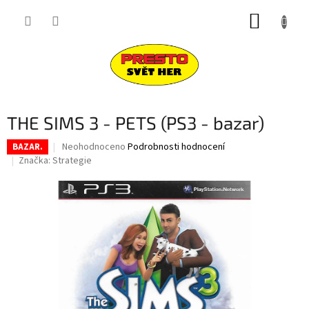
Přejít
NÁKUP
na
obsah
KOŠÍK
THE SIMS 3 - PETS (PS3 - bazar)
Průměrné
Neohodnoceno
Podrobnosti hodnocení
BAZAR.
hodnocení
Značka:
Strategie
produktu
je
0,0
z
5
hvězdiček.