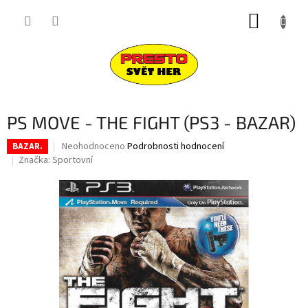
Přejít
NÁKUP
na
obsah
KOŠÍK
PS MOVE - THE FIGHT (PS3 - BAZAR)
Průměrné
Neohodnoceno
Podrobnosti hodnocení
BAZAR.
hodnocení
Značka:
Sportovní
produktu
je
0,0
z
5
hvězdiček.