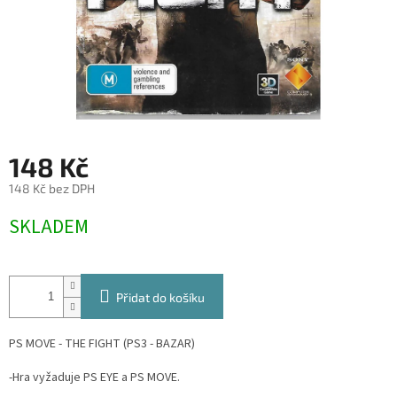
148 Kč
148 Kč bez DPH
Měrná
SKLADEM
cena:
Přidat do košíku
PS MOVE - THE FIGHT (PS3 - BAZAR)
-Hra vyžaduje PS EYE a PS MOVE.