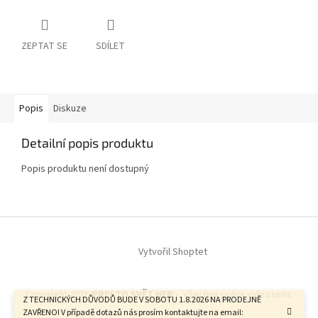
ZEPTAT SE
SDÍLET
Popis
Diskuze
Detailní popis produktu
Popis produktu není dostupný
Z
á
Vytvořil Shoptet
p
a
t
Copyright 2026
PRESTO SVĚT HER -
. Všechna práva vyhrazena.
í
Z TECHNICKÝCH DŮVODŮ BUDE V SOBOTU 1.8.2026 NA PRODEJNĚ
ZAVŘENO! V případě dotazů nás prosím kontaktujte na email: