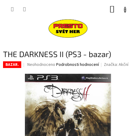
Přejít
NÁKUP
na
obsah
KOŠÍK
THE DARKNESS II (PS3 - bazar)
Průměrné
Neohodnoceno
Podrobnosti hodnocení
Značka:
Akční
BAZAR.
hodnocení
produktu
je
0,0
z
5
hvězdiček.