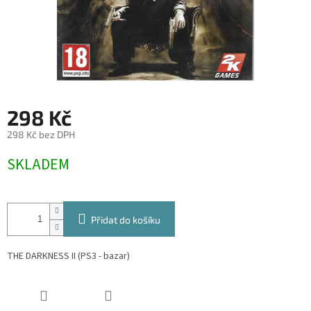
298 Kč
298 Kč bez DPH
Měrná
SKLADEM
cena:
Přidat do košíku
THE DARKNESS II (PS3 - bazar)