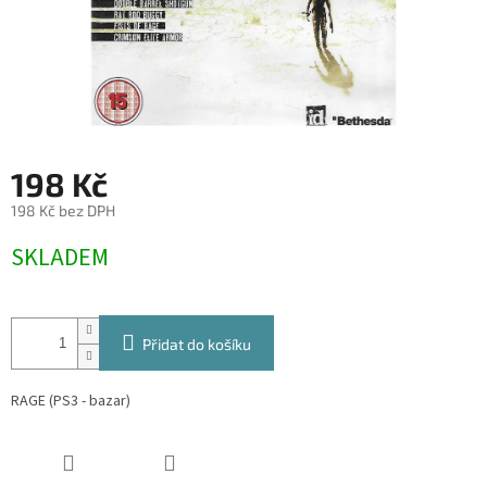
198 Kč
198 Kč bez DPH
Měrná
SKLADEM
cena:
Přidat do košíku
RAGE (PS3 - bazar)