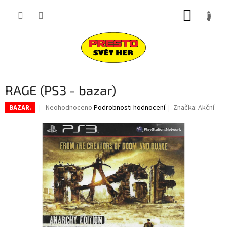
Přejít
NÁKUP
na
obsah
KOŠÍK
RAGE (PS3 - bazar)
Průměrné
Neohodnoceno
Podrobnosti hodnocení
Značka:
Akční
BAZAR.
hodnocení
produktu
je
0,0
z
5
hvězdiček.