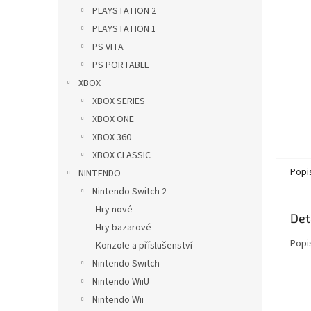
n
PLAYSTATION 2
e
PLAYSTATION 1
l
PS VITA
PS PORTABLE
XBOX
XBOX SERIES
XBOX ONE
XBOX 360
XBOX CLASSIC
Popi
NINTENDO
Nintendo Switch 2
Hry nové
Det
Hry bazarové
Popi
Konzole a příslušenství
Nintendo Switch
Nintendo WiiU
Nintendo Wii