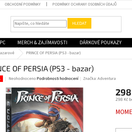
OBCHODNÍ PODMÍNKY
PODMÍNKY OCHRANY OSOBNÍCH ÚDAJŮ
HLEDAT
PC
MERCH & ZAJÍMAVOSTI
DÁRKOVÉ POUKAZY
bazarové
PRINCE OF PERSIA (PS3 - bazar)
CE OF PERSIA (PS3 - bazar)
Průměrné
Neohodnoceno
Podrobnosti hodnocení
Značka:
Adventura
.
hodnocení
produktu
298
je
298 Kč b
0,0
z
Měrná
MOME
5
cena:
hvězdiček.