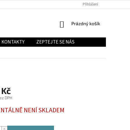
Přihlášení
NÁKUPNÍ
Prázdný košík
KOŠÍK
KONTAKTY
ZEPTEJTE SE NÁS
 Kč
ez DPH
NTÁLNĚ NENÍ SKLADEM